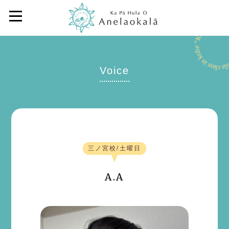
Voice
三ノ宮校/土曜日
A.A